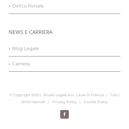
Diritto Penale
NEWS E CARRIERA
Blog Legale
Carriera
© Copyright 2021 | Studio Legale Avv. Laura Di Francia | Tutti i
diritti riservati |
Privacy Policy
|
Cookie Policy
Facebook