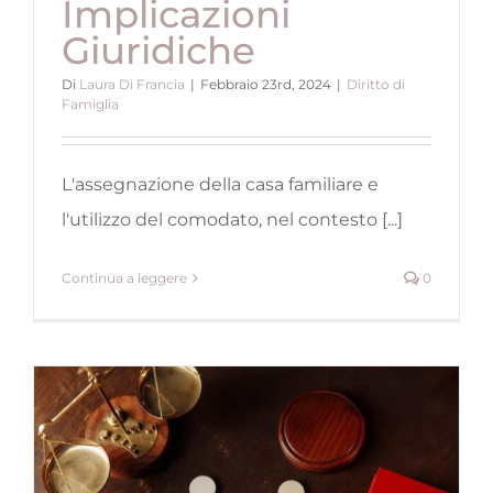
Implicazioni
Giuridiche
Di
Laura Di Francia
|
Febbraio 23rd, 2024
|
Diritto di
Famiglia
L'assegnazione della casa familiare e
l'utilizzo del comodato, nel contesto [...]
Continua a leggere
0