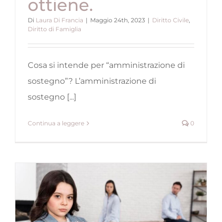
ottiene.
Di
Laura Di Francia
|
Maggio 24th, 2023
|
Diritto Civile
,
Diritto di Famiglia
Cosa si intende per “amministrazione di
sostegno”? L’amministrazione di
sostegno [...]
Continua a leggere
0