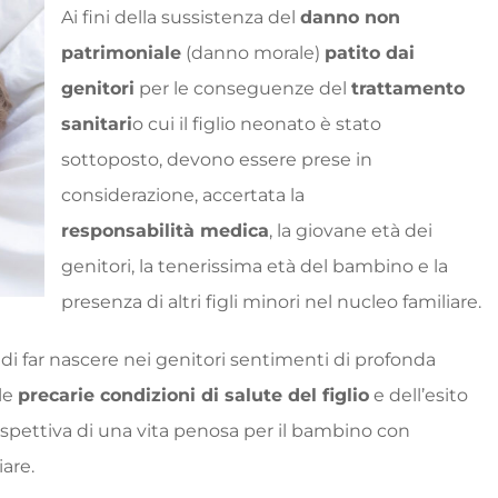
Ai fini della sussistenza del
danno non
patrimoniale
(danno morale)
patito dai
genitori
per le conseguenze del
trattamento
sanitari
o cui il figlio neonato è stato
sottoposto, devono essere prese in
considerazione, accertata la
responsabilità medica
, la giovane età dei
genitori, la tenerissima età del bambino e la
presenza di altri figli minori nel nucleo familiare.
i far nascere nei genitori sentimenti di profonda
le
precarie condizioni di salute del figlio
e dell’esito
ospettiva di una vita penosa per il bambino con
iare.