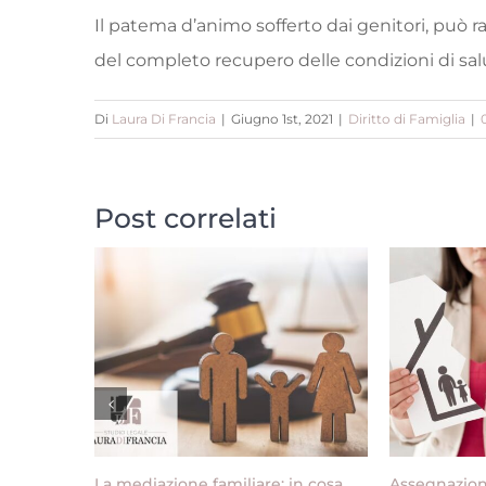
Il patema d’animo sofferto dai genitori, può 
del completo recupero delle condizioni di sa
Di
Laura Di Francia
|
Giugno 1st, 2021
|
Diritto di Famiglia
|
Post correlati
La mediazione familiare: in cosa
Assegnazion