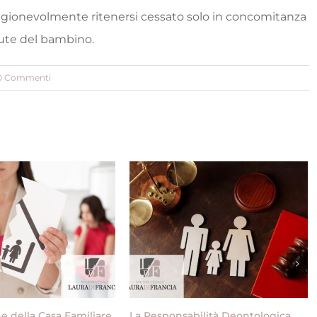
ragionevolmente ritenersi cessato solo in concomitanza
lute del bambino.
0 Commenti
e della Casa Familiare
La Responsabilità Deontologica