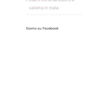
validità in Italia
Siamo su Facebook
Spese straordinarie per i figli: quali
Matrimonio all’estero e 