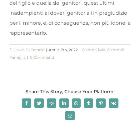
del figlio e quella dei genitori, quest’ultimi
inadempienti ai doveri genitoriali in pregiudizio
per il minore, e, di conseguenza, non più idonei a
rappresentarlo.
Di
Laura Di Francia
|
Aprile 7th, 2022
|
Diritto Civile
,
Diritto di
Famiglia
|
0 Commenti
Share This Story, Choose Your Platform!
Facebook
Twitter
Reddit
LinkedIn
WhatsApp
Tumblr
Pinterest
Vk
Email