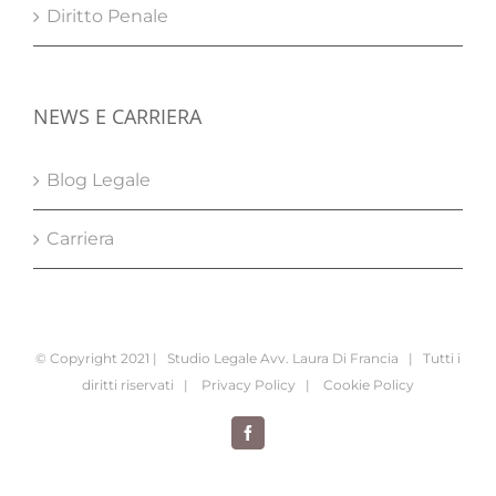
Diritto Penale
NEWS E CARRIERA
Blog Legale
Carriera
© Copyright 2021 | Studio Legale Avv. Laura Di Francia | Tutti i
diritti riservati |
Privacy Policy
|
Cookie Policy
Facebook