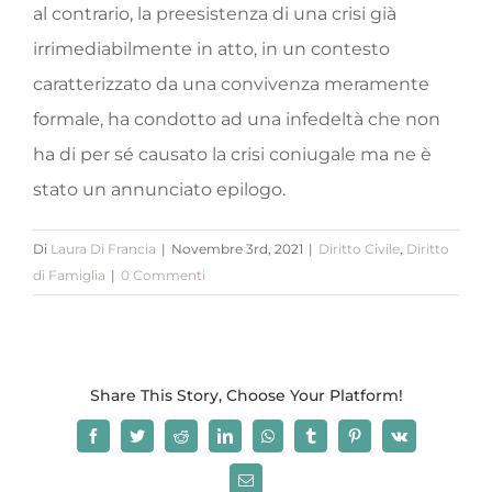
al contrario, la preesistenza di una crisi già
irrimediabilmente in atto, in un contesto
caratterizzato da una convivenza meramente
formale, ha condotto ad una infedeltà che non
ha di per sé causato la crisi coniugale ma ne è
stato un annunciato epilogo.
Di
Laura Di Francia
|
Novembre 3rd, 2021
|
Diritto Civile
,
Diritto
di Famiglia
|
0 Commenti
Share This Story, Choose Your Platform!
Facebook
Twitter
Reddit
LinkedIn
WhatsApp
Tumblr
Pinterest
Vk
Email