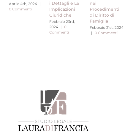
i Dettagli e Le
nei
c
Aprile 4th, 2024
|
Implicazioni
Procedimenti
c
0 Commenti
Giuridiche
di Diritto di
n
Famiglia
p
Febbraio 23rd,
2024
|
0
Febbraio 21st, 2024
F
Commenti
|
0 Commenti
2
C