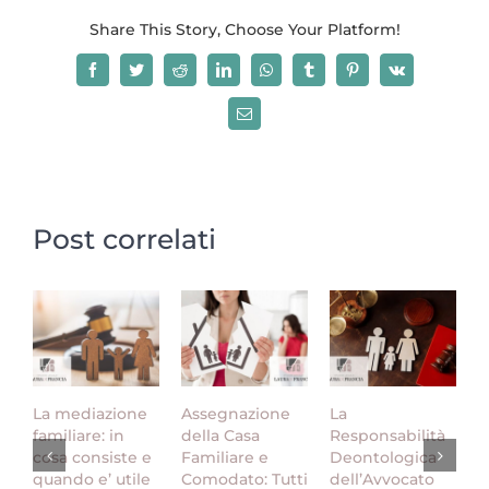
Share This Story, Choose Your Platform!
Facebook
Twitter
Reddit
LinkedIn
WhatsApp
Tumblr
Pinterest
Vk
Email
Post correlati
La mediazione
Assegnazione
La
S
familiare: in
della Casa
Responsabilità
s
cosa consiste e
Familiare e
Deontologica
p
quando e’ utile
Comodato: Tutti
dell’Avvocato
s