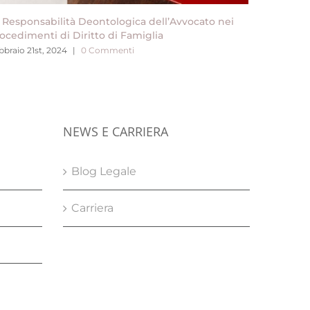
 Responsabilità Deontologica dell’Avvocato nei
Spese stra
ocedimenti di Diritto di Famiglia
concorda
bbraio 21st, 2024
|
0 Commenti
Febbraio 2
NEWS E CARRIERA
Blog Legale
Carriera