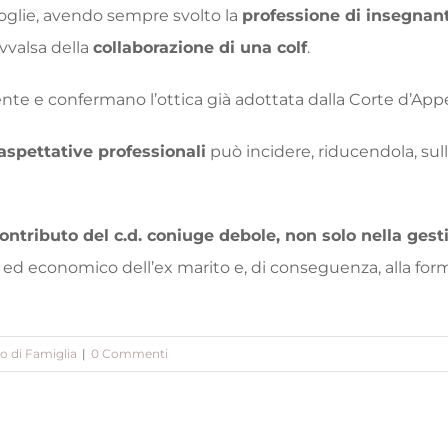
moglie, avendo sempre svolto la
professione di insegnan
avvalsa della
collaborazione di una colf
.
ente e confermano l’ottica già adottata dalla Corte d’Appe
 aspettative professionali
può incidere, riducendola, sul
ontributo del c.d. coniuge debole, non solo nella gesti
 ed economico dell’ex marito e, di conseguenza, alla for
to di Famiglia
|
0 Commenti