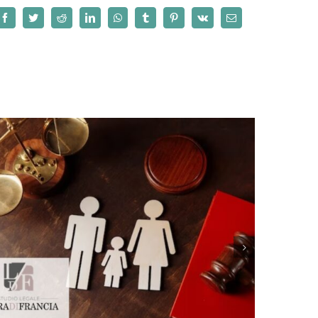
Facebook
Twitter
Reddit
LinkedIn
WhatsApp
Tumblr
Pinterest
Vk
Email