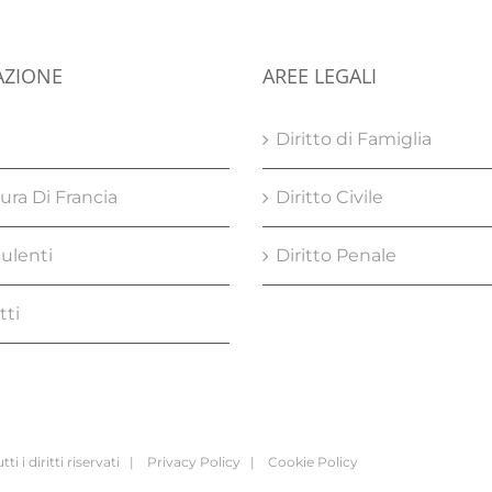
AZIONE
AREE LEGALI
e
Diritto di Famiglia
ura Di Francia
Diritto Civile
ulenti
Diritto Penale
tti
i i diritti riservati |
Privacy Policy
|
Cookie Policy