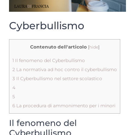
Cyberbullismo
Contenuto dell'articolo
[
hide
]
1
Il fenomeno del Cyberbullismo
2
La normativa ad hoc contro il cyberbullismo
3
Il Cyberbullismo nel settore scolastico
4
5
6
La procedura di ammonimento per i minori
Il fenomeno del
Cyberbullismo