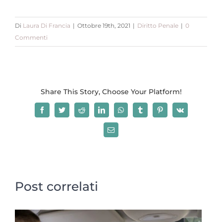
Di
Laura Di Francia
|
Ottobre 19th, 2021
|
Diritto Penale
|
0
Commenti
Share This Story, Choose Your Platform!
Facebook
Twitter
Reddit
LinkedIn
WhatsApp
Tumblr
Pinterest
Vk
Email
Post correlati