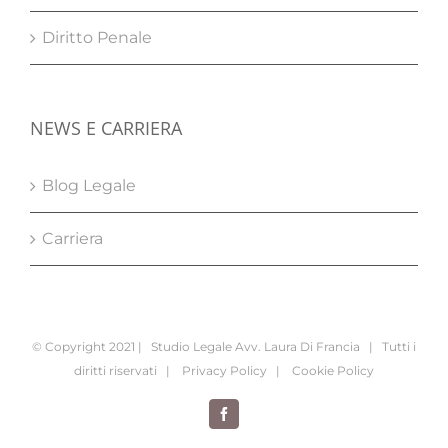
Diritto Penale
NEWS E CARRIERA
Blog Legale
Carriera
© Copyright 2021 | Studio Legale Avv. Laura Di Francia | Tutti i
diritti riservati |
Privacy Policy
|
Cookie Policy
Facebook