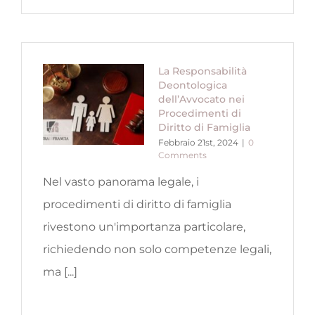
La Responsabilità
Deontologica
dell’Avvocato nei
Procedimenti di
Diritto di Famiglia
Febbraio 21st, 2024
|
0
Comments
Nel vasto panorama legale, i
procedimenti di diritto di famiglia
rivestono un'importanza particolare,
richiedendo non solo competenze legali,
ma [...]